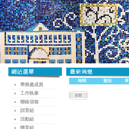
時間
類別
單
學務處成員
工作執掌
全部
聯絡信箱
訓育組
活動組
體育組