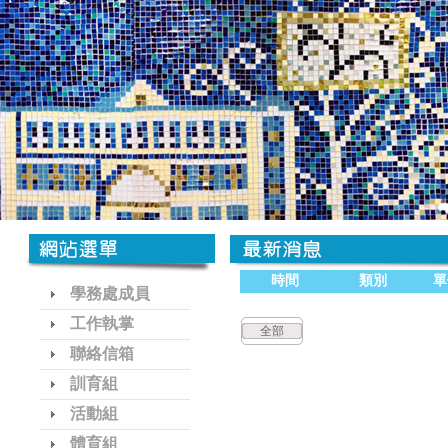
時間
類別
單
學務處成員
工作執掌
全部
聯絡信箱
訓育組
活動組
體育組