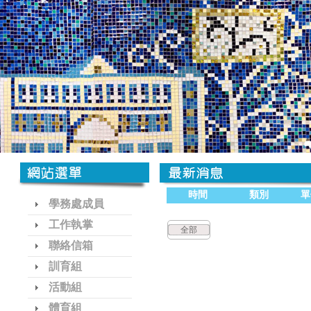
時間
類別
單
學務處成員
工作執掌
全部
聯絡信箱
訓育組
活動組
體育組