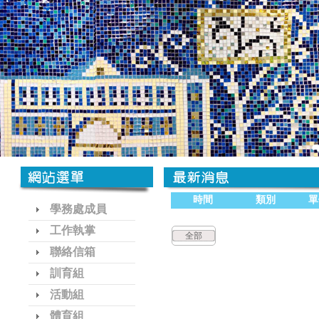
時間
類別
單
學務處成員
工作執掌
全部
聯絡信箱
訓育組
活動組
體育組