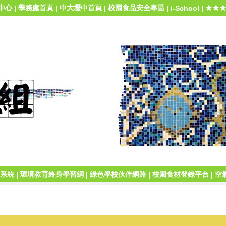
中心
學務處首頁
中大壢中首頁
校園食品安全專區
★★★
|
|
|
|
i-School
|
系統
環境教育終身學習網
綠色學校伙伴網路
校園食材登錄平台
空
|
|
|
|