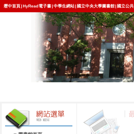
壢中首頁
|
HyRead電子書
|
中學生網站
|
國立中央大學圖書館
|
國立公共