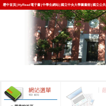
壢中首頁
|
HyRead電子書
|
中學生網站
|
國立中央大學圖書館
|
國立公共