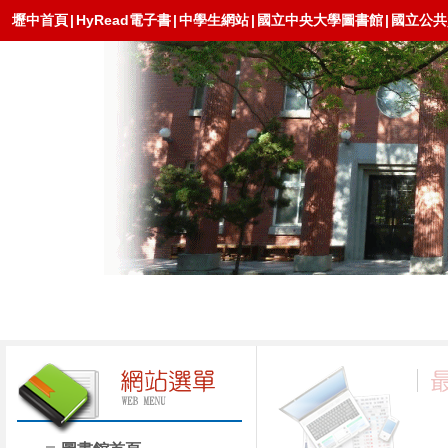
壢中首頁
|
HyRead電子書
|
中學生網站
|
國立中央大學圖書館
|
國立公共