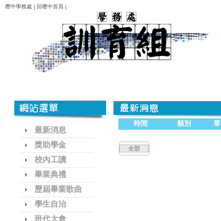
壢中學務處
回壢中首頁
|
|
時間
類別
單
最新消息
獎助學金
全部
校內工讀
畢業典禮
歷屆畢業歌曲
學生自治
班代大會