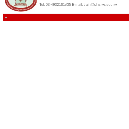
Tel: 03-4932181#35 E-mail: train@clhs.tyc.edu.tw