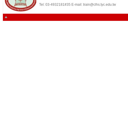
Tel: 03-4932181#35 E-mail: train@clhs.tyc.edu.tw