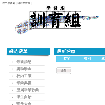
壢中學務處
回壢中首頁
|
|
時間
類別
單
最新消息
獎助學金
全部
校內工讀
畢業典禮
歷屆畢業歌曲
學生自治
班代大會