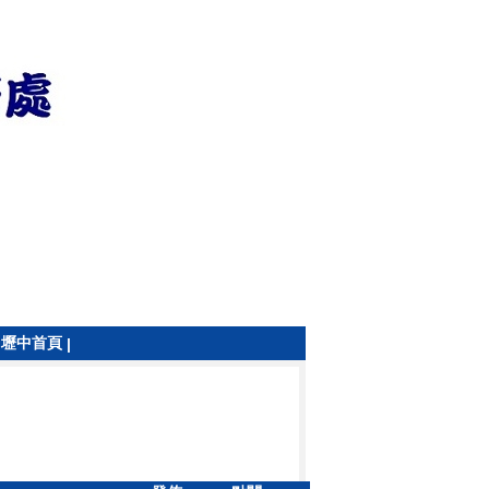
壢中首頁
|
|