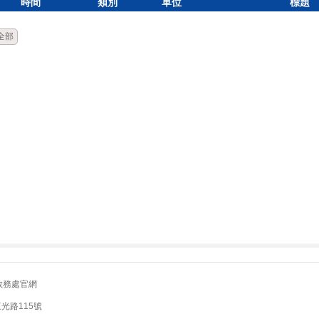
時間
類別
單位
標題
全部
教務處官網
三光路115號