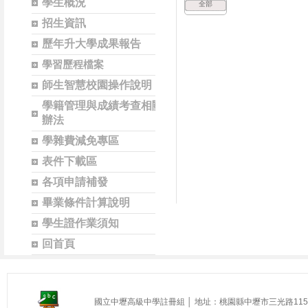
學生概況
全部
招生資訊
歷年升大學成果報告
學習歷程檔案
師生智慧校園操作說明
學籍管理與成績考查相關
辦法
學雜費減免專區
表件下載區
各項申請補發
畢業條件計算說明
學生證作業須知
回首頁
國立中壢高級中學註冊組 │ 地址：桃園縣中壢市三光路115號 │ 