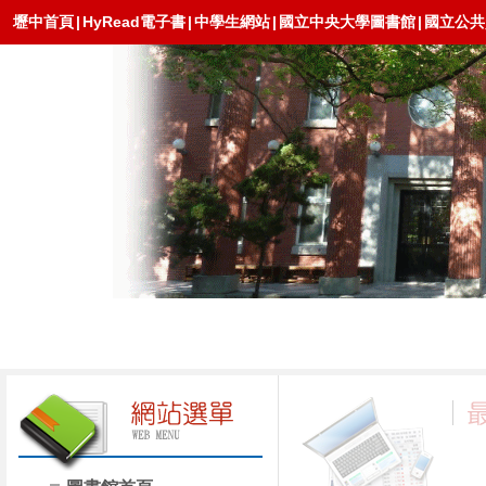
壢中首頁
|
HyRead電子書
|
中學生網站
|
國立中央大學圖書館
|
國立公共