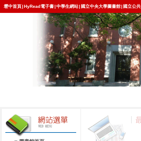
壢中首頁
|
HyRead電子書
|
中學生網站
|
國立中央大學圖書館
|
國立公共