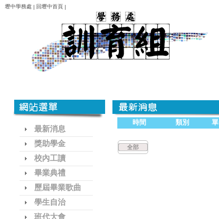
壢中學務處
回壢中首頁
|
|
時間
類別
單
最新消息
獎助學金
全部
校內工讀
畢業典禮
歷屆畢業歌曲
學生自治
班代大會