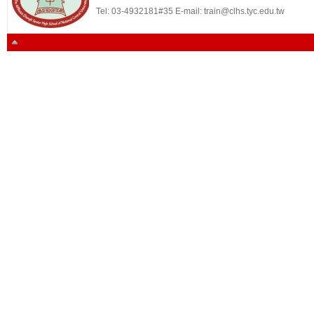
Tel: 03-4932181#35 E-mail: train@clhs.tyc.edu.tw