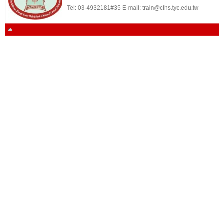
Tel: 03-4932181#35 E-mail: train@clhs.tyc.edu.tw