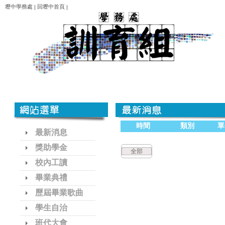
壢中學務處
回壢中首頁
|
|
時間
類別
單
最新消息
獎助學金
全部
校內工讀
畢業典禮
歷屆畢業歌曲
學生自治
班代大會