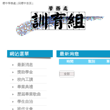
壢中學務處
回壢中首頁
|
|
時間
類別
單
最新消息
獎助學金
全部
校內工讀
畢業典禮
歷屆畢業歌曲
學生自治
班代大會