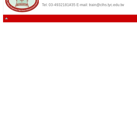
Tel: 03-4932181#35 E-mail: train@clhs.tyc.edu.tw