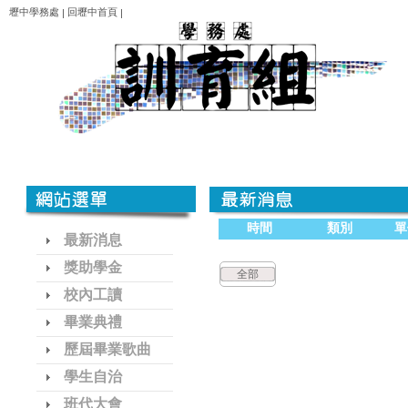
壢中學務處
回壢中首頁
|
|
時間
類別
單
最新消息
獎助學金
全部
校內工讀
畢業典禮
歷屆畢業歌曲
學生自治
班代大會