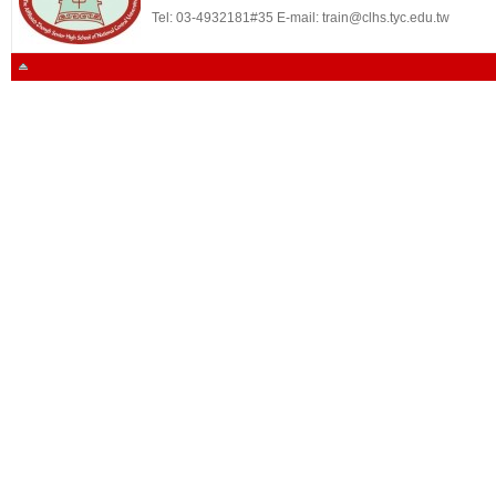
Tel: 03-4932181#35 E-mail: train@clhs.tyc.edu.tw