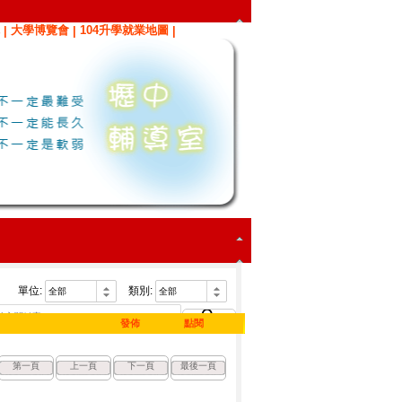
大學博覽會
104升學就業地圖
|
|
|
單位:
類別:
發佈
點閱
第一頁
上一頁
下一頁
最後一頁