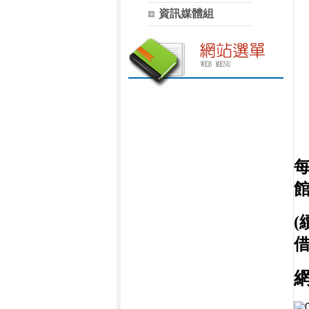
資訊媒體組
(
借