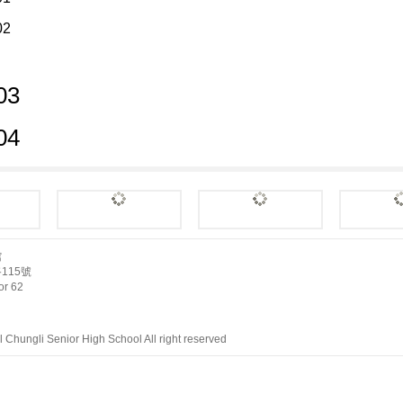
館
115號
r 62
Chungli Senior High School All right reserved