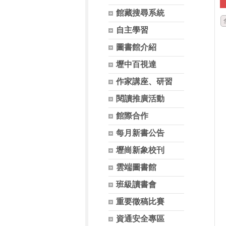
館藏搜尋系統
自主學習
圖書館介紹
壢中百視達
作家講座、研習
閱讀推廣活動
館際合作
每月新書公告
壢崗新象校刊
雲端圖書館
班級讀書會
重要徵稿比賽
資通安全專區