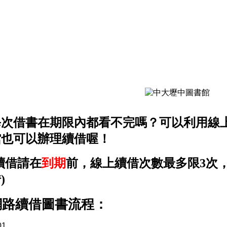
每次借書在期限內都看不完嗎？可以利用線
館也可以辦理續借喔！
續借請在
到期
前，線上續借次數最多限3次
)
網路續借圖書流程：