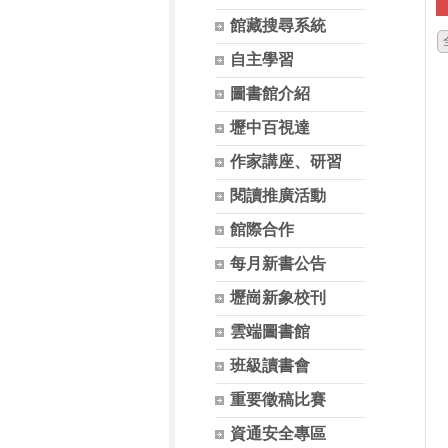
館藏搜尋系統
自主學習
圖書館介紹
壢中百視達
作家講座、研習
閱讀推廣活動
館際合作
每月新書公告
壢崗新象校刊
雲端圖書館
班級讀書會
重要徵稿比賽
資通安全專區