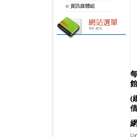
資訊媒體組
(
借