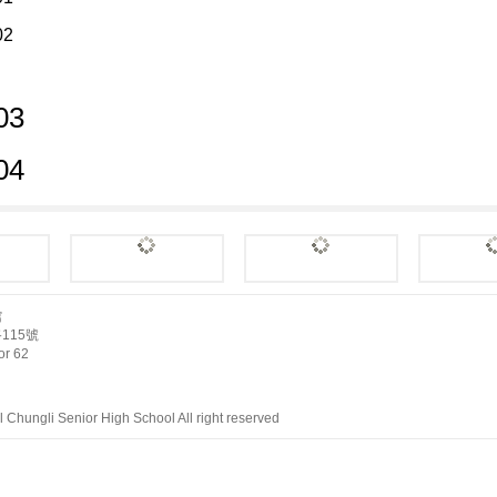
館
115號
r 62
Chungli Senior High School All right reserved