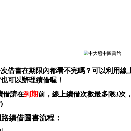
每次借書在期限內都看不完嗎？可以利用線
館也可以辦理續借喔！
續借請在
到期
前，線上續借次數最多限3次
)
網路續借圖書流程：