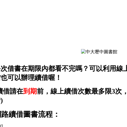
每次借書在期限內都看不完嗎？可以利用線
館也可以辦理續借喔！
續借請在
到期
前，線上續借次數最多限3次
)
網路續借圖書流程：