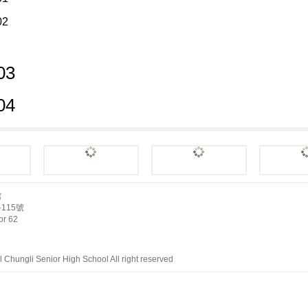
館
115號
r 62
Chungli Senior High School All right reserved