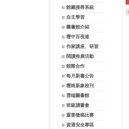
館藏搜尋系統
自主學習
圖書館介紹
壢中百視達
作家講座、研習
閱讀推廣活動
館際合作
每月新書公告
壢崗新象校刊
雲端圖書館
班級讀書會
重要徵稿比賽
資通安全專區