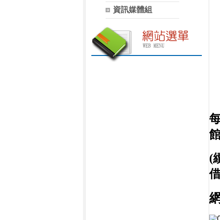
資訊媒體組
(
借