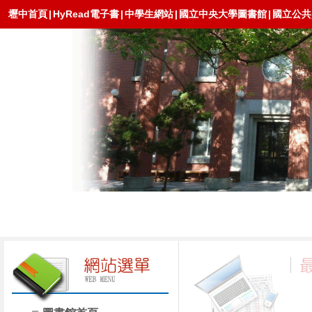
壢中首頁
|
HyRead電子書
|
中學生網站
|
國立中央大學圖書館
|
國立公共