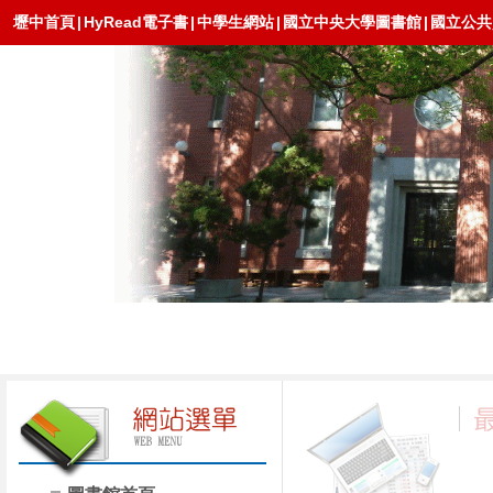
壢中首頁
|
HyRead電子書
|
中學生網站
|
國立中央大學圖書館
|
國立公共