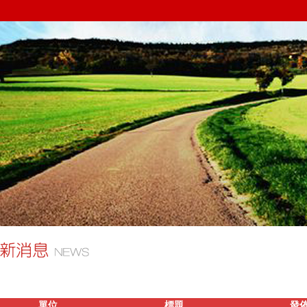
單位
標題
發