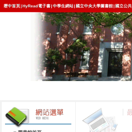
壢中首頁
|
HyRead電子書
|
中學生網站
|
國立中央大學圖書館
|
國立公共