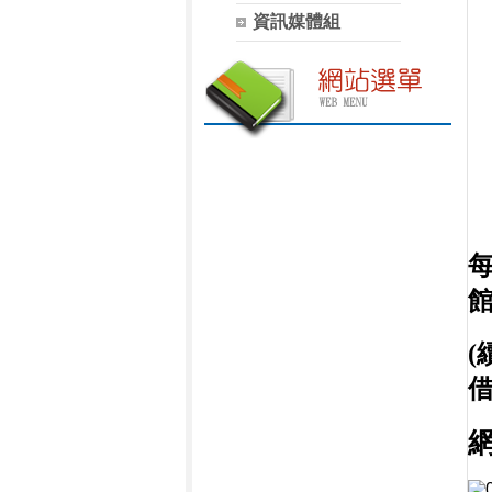
資訊媒體組
(
借