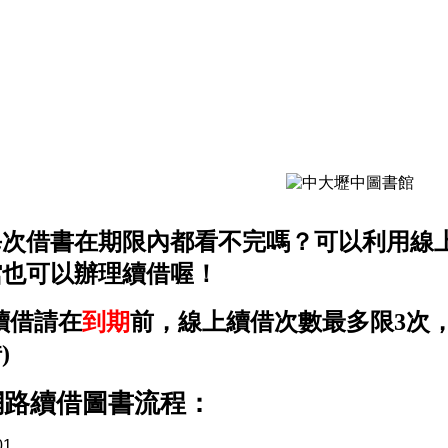
每次借書在期限內都看不完嗎？可以利用線
館也可以辦理續借喔！
續借請在
到期
前，線上續借次數最多限3次
)
網路續借圖書流程：