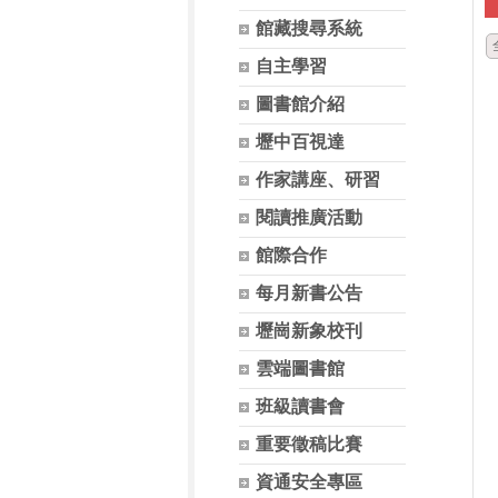
館藏搜尋系統
自主學習
圖書館介紹
壢中百視達
作家講座、研習
閱讀推廣活動
館際合作
每月新書公告
壢崗新象校刊
雲端圖書館
班級讀書會
重要徵稿比賽
資通安全專區