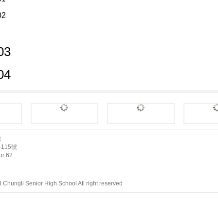
館
115號
r 62
Chungli Senior High School All right reserved