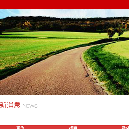
單位
標題
發