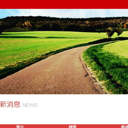
單位
標題
發