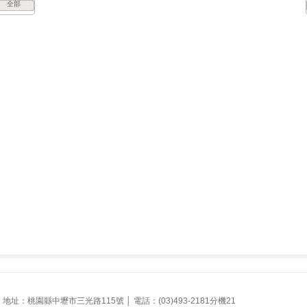
全部
址：桃園縣中壢市三光路115號 │ 電話：(03)493-2181分機21