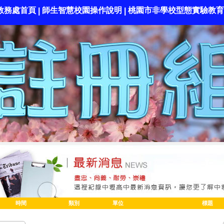
教務處首頁
師生智慧校園操作說明
桃園市非學校型態實驗教育
|
|
時間
類別
單位
標題