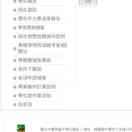
學生概況
全部
招生資訊
歷年升大學成果報告
學習歷程檔案
師生智慧校園操作說明
學籍管理與成績考查相關
辦法
學雜費減免專區
表件下載區
各項申請補發
畢業條件計算說明
學生證作業須知
回首頁
國立中壢高級中學註冊組 │ 地址：桃園縣中壢市三光路115號 │ 