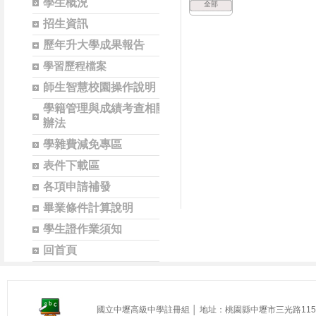
學生概況
全部
招生資訊
歷年升大學成果報告
學習歷程檔案
師生智慧校園操作說明
學籍管理與成績考查相關
辦法
學雜費減免專區
表件下載區
各項申請補發
畢業條件計算說明
學生證作業須知
回首頁
國立中壢高級中學註冊組 │ 地址：桃園縣中壢市三光路115號 │ 