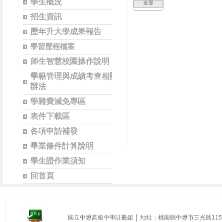
學生概況
全部
招生資訊
歷年升大學成果報告
學習歷程檔案
師生智慧校園操作說明
學籍管理與成績考查相關
辦法
學雜費減免專區
表件下載區
各項申請補發
畢業條件計算說明
學生證作業須知
回首頁
國立中壢高級中學註冊組 │ 地址：桃園縣中壢市三光路115號 │ 