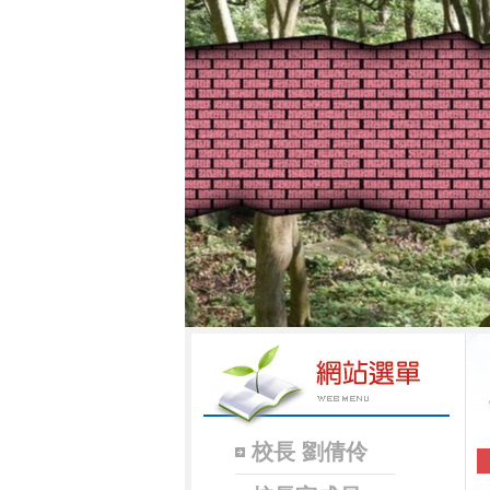
校長 劉倩伶