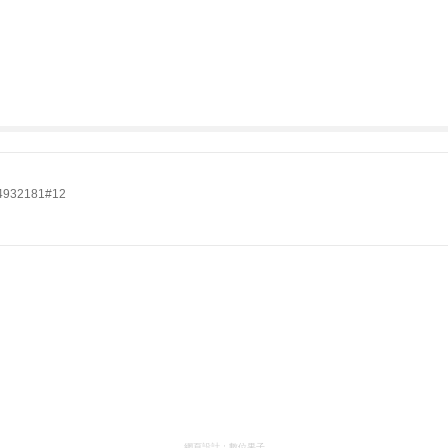
32181#12
網頁設計：
數位果子